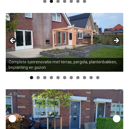
Complete tuinrenovatie met terras, pergola, plantenbakken,
I
beplanting en gazon
r
0
1