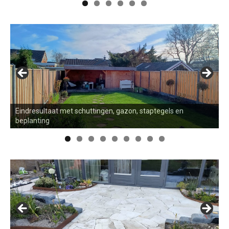
Eindresultaat met schuttingen, gazon, staptegels en
beplanting
B